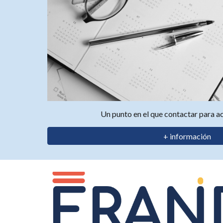
Un punto en el que contactar para ac
+ información