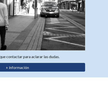
que contactar para aclarar las dudas.
+ información