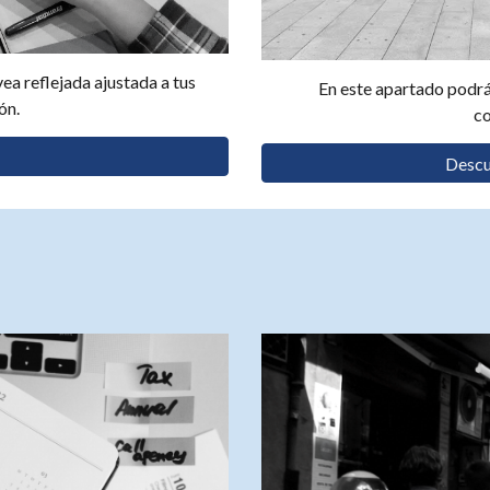
ea reflejada ajustada a tus
En este apartado podrás
ón.
co
Descu